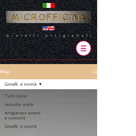
Gioielli Artigianali
Blog
Gioielli...e novità
Tutti i post
tecniche orafe
Artigianato eventi
e curiosità
Gioielli...e novità