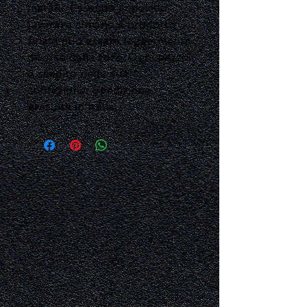
metalli. Essendo il gioiello
lavorato a mano il prodotto
finale può essere leggermente
diverso dalla foto. Ogni pezzo
è spedito nella sua
confezione. Spedizione
gratuita in Italia.