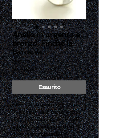
Anello in argento e
bronzo. Finché la
barca va.
Prezzo
190,00 €
IVA inclusa
Esaurito
Anello in argento e bronzo.
Fusione in cera persa e osso
di seppia. Ogni pezzo è unico
e può essere realizzato in
diverse combinazioni di