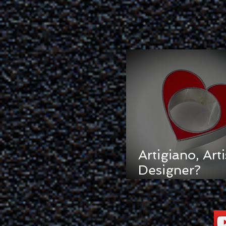
Artigiano, Arti
Designer?
Raccontare/R
arsi ovvero Gioielli
in Gioco