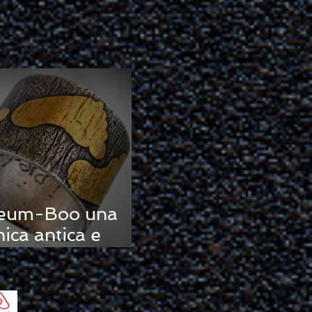
Keum-Boo una
nica antica e
ieme
ntemporanea