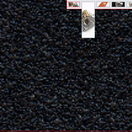
Un cuore grande come una 
gambo regolabile. Nonostant
confortevole ed ergonomico. 
in argento massiccio e quell
spedito nella sua confezione
Spedizione gratuita in Italia
€ 150