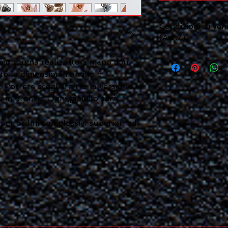
Condizioni di vend
(Art.7)
https://www.microffi
montagna realizzato a mano con
e le dimensioni l'anello è
Potrete scegliere tra la versione
a in bronzo. Ogni gioiello sarà
.
 per ordini complessivi superiori ad