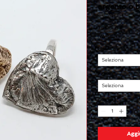
argento o 
SKU: An cu ag br
Prezzo
75,00 €
IVA inclusa
Misura anello
*
Seleziona
Colore
*
Seleziona
Quantità
*
Aggi