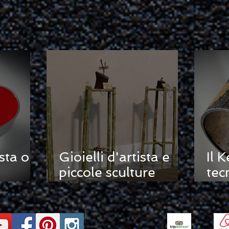
sta o
Gioielli d'artista e
Il 
piccole sculture
tec
accont
ovvero Li attacco al
ins
chiodo...
co