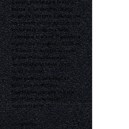
Questo pendente è la copia
esatta di un vecchio chiodo
originale (battuto a mano) che
ho trovato in una porta di una
antica casa colonica nelle
campagne toscane. Il gioiello è
stato fuso in argento 925% ed
è fornito di laccetto in cuoio.
Si dice che indossare un
vecchio chiodo torto porti
tanta fortuna!
Ogni gioiello sarà spedito
nella sua confezione.
Spedizione gratuita in Italia
per ordini complessivi
superiori ad € 150
Lunghezza