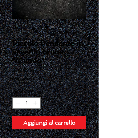
SKU: PeC02
Piccolo Pendente in
argento brunito.
"Chiodo"
Prezzo
70,00 €
IVA inclusa
Quantità
*
Aggiungi al carrello