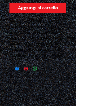
Aggiungi al carrello
Anello regolabile in oro puro
(999,9%) e argento. Pezzo
unico fatto interamente a
mano con l'antica tecnica del
Keum-Boo. Ogni pezzo sarà
spedito nella sua confezione.
Spedizione gratuita in Italia.