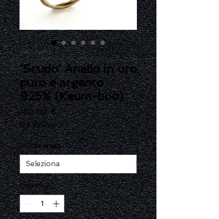
SKU: Ank03
'Scudo' Anello in oro
puro e argento
925% (Keum-boo)
Prezzo
180,00 €
IVA inclusa
Misura anello
*
Quantità
*