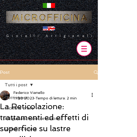
Gioielli Artigianali
Post
Tutti i post
Federico Vianello
Tutti i post
11 feb 2023
Tempo di lettura: 2 min
La Reticolazione:
tecniche orafe
trattamenti ed effetti di
Artigianato eventi e curiosità
superficie su lastre
Gioielli...e novità