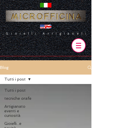
Gioielli Artigianali
Blog
Tutti i post
Tutti i post
tecniche orafe
Artigianato
eventi e
curiosità
Gioielli...e