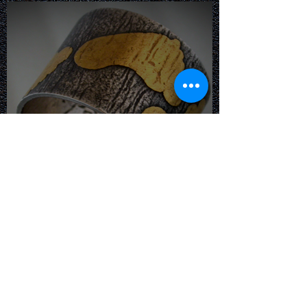
Il Keum-Boo una tecnica
antica e insieme
contemporanea