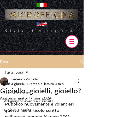
Gioielli Artigianali
Post
Tutti i post
Federico Vianello
Tutti i post
3 giu 2021
Tempo di lettura: 3 min
Gioiello, gioielli, gioiello?
tecniche orafe
Aggiornamento:
17 mar 2024
Artigianato eventi e curiosità
Pubblico nuovamente e volentieri 
Gioielli...e novità
questo mio articolo scritto 
nell'ormai lontano Maggio 2011, 