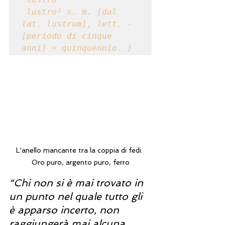
 lustro² s. m. [dal 
lat. lustrum], lett. - 
[periodo di cinque 
anni] ≈ quinquennio. )
L'anello mancante tra la coppia di fedi. 
Oro puro, argento puro, ferro
“Chi non si è mai trovato in 
un punto nel quale tutto gli 
è apparso incerto, non 
raggiungerà mai alcuna 