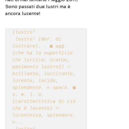
Sono passati due lustri ma è 
ancora lucente!
(lustro¹

 lustro¹ [der. di 
lustrare]. - ■ agg. 
[che ha la superficie 
che luccica: scarpe, 
pavimento lustro1] ≈ 
brillante, luccicante, 
lucente, lucido, 
splendente. ↔ opaco. ■ 
s. m. 1. a. 
[caratteristica di ciò 
che è lucente] ≈ 
lucentezza, splendore. 
↔...

 lustro²
