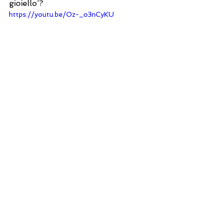
gioiello’?
https://youtu.be/Oz-_o3nCyKU