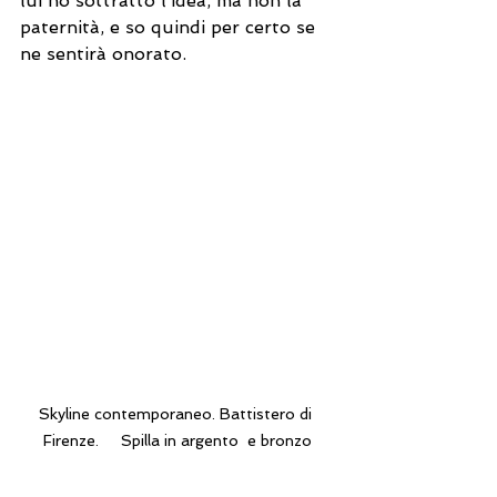
lui ho sottratto l’idea, ma non la 
paternità, e so quindi per certo se 
ne sentirà onorato.
Skyline contemporaneo. Battistero di 
Firenze.     Spilla in argento  e bronzo